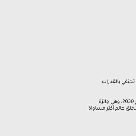
تحتفي بالقدرات
تتماشى هذه الجائزة المرموقة مع خطة التنمية المستدامة لعام 2030، وهي جائزة
لق عالم أكثر مساواة